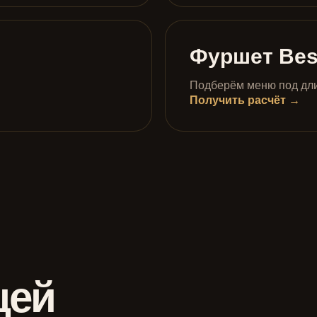
Фуршет Bes
Подберём меню под длит
Получить расчёт →
щей