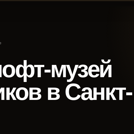
е
лофт-музей
ков в Санкт-