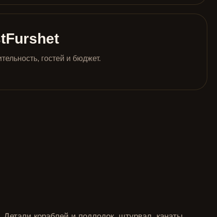
tFurshet
ельность, гостей и бюджет.
Детали кораблей и подлодок, штурвал, канаты,