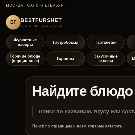
МОСКВА · САНКТ-ПЕТЕРБУРГ
BESTFURSHET
BF
КЕЙТЕРИНГ БЕЗ СУЕТЫ
Фуршетные
Гастробоксы
Тарталетки
наборы
Горячие блюда
Закусочные
Гарниры
М
(порционные)
эклеры
Найдите блюдо
Поиск по страницам и всем товарам каталога