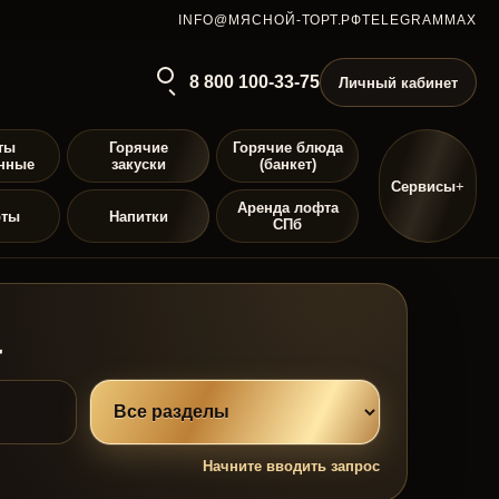
INFO@МЯСНОЙ-ТОРТ.РФ
TELEGRAM
MAX
8 800 100-33-75
Личный кабинет
ты
Горячие
Горячие блюда
нные
закуски
(банкет)
Сервисы
Аренда лофта
рты
Напитки
СПб
а
Начните вводить запрос