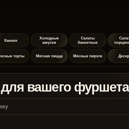
Холодные
Салаты
Сала
Канапе
закуски
банкетные
порцио
ясные торты
Мясная пицца
Мясные пироги
Десе
 для вашего фуршет